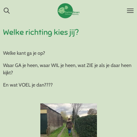
Ga
direct
naar
de
Welke richting kies jij?
hoofdinhoud
Welke kant ga je op?
Waar GA je heen, waar WIL je heen, wat ZIE je als je daar heen
kijkt?
En wat VOEL je dan????